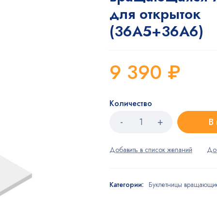
для открыток
(36A5+36А6)
9 390
₽
Количество
В
Категории:
Буклетницы вращающи