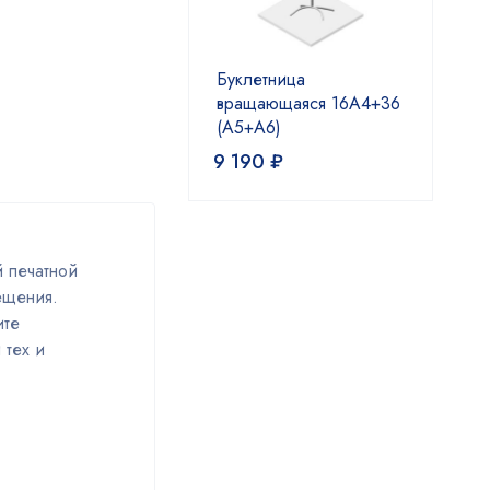
Буклетница
вращающаяся 16А4+36
(А5+А6)
9 190
₽
 печатной
ещения.
ите
 тех и