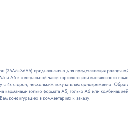
ок (36A5+36А6) предназначена для представления различной
 А5 и А6 в центральной части торгового или выставочного пом
зу с 4х сторон, нескольким покупателям одновременно. Обрат
на карманами только формата А5, только А6 или комбинацией
Вам конфигурацию в комментариях к заказу.