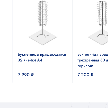
аяся
Буклетница вращающаяся
Буклетница вращ
32 ячейки А4
трехгранная 30 
горизонт
7 990
₽
7 200
₽