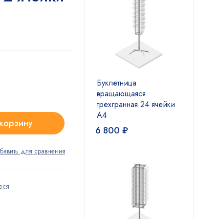
Буклетница
вращающаяся
трехгранная 24 ячейки
А4
 корзину
6 800
₽
еся