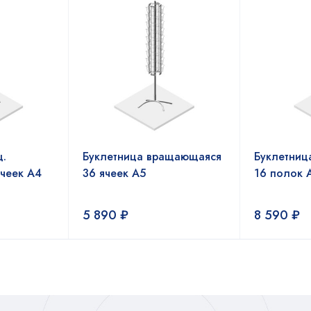
.
Буклетница вращающаяся
Буклетниц
ячеек А4
36 ячеек А5
16 полок 
5 890
₽
8 590
₽