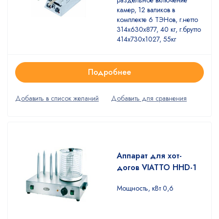
камер, 12 валиков в
комплекте 6 ТЭНов, г.нетто
314х630х877, 40 кг, г.брутто
414х730х1027, 55кг
Подробнее
Аппарат для хот-
догов VIATTO HHD-1
Мощность, кВт 0,6