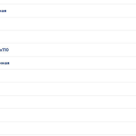
ная
х110
нная