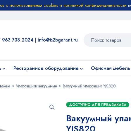
есь с использованием cookies и политикой конфиденциальности
п
7 963 738 2024
|
info@b2bgarant.ru
ь
Ресторанное оборудование
Офисная мебель
вание
Упаковщики вакуумные
Вакуумный упаковщик YJS820
ДОСТУПНО ДЛЯ ПРЕДЗАКАЗА
Вакуумный упа
YJS820