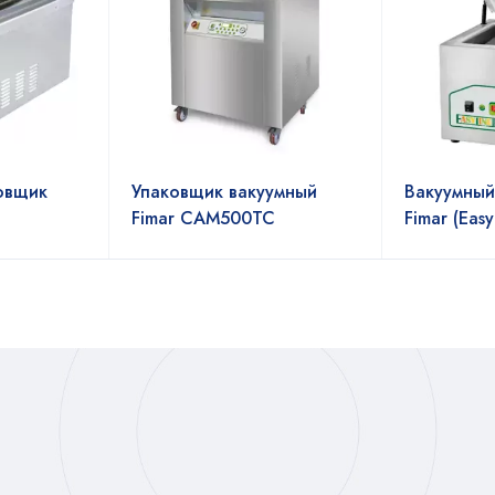
овщик
Упаковщик вакуумный
Вакуумный
Fimar CAM500TC
Fimar (Eas