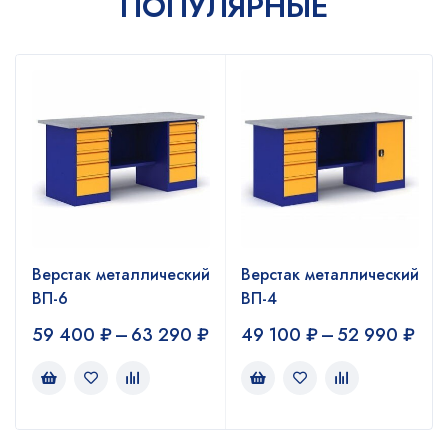
ПОПУЛЯРНЫЕ
й
Верстак металлический
Верстак металлический
ВП-6
ВП-4
59 400
₽
–
63 290
₽
49 100
₽
–
52 990
₽