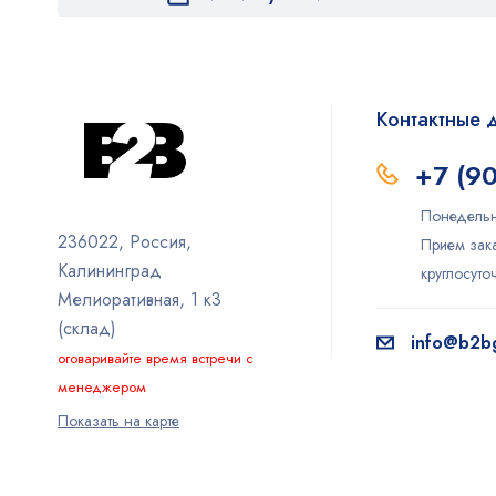
Контактные 
+7 (9
Понедельн
236022, Россия,
Прием зака
Калининград
круглосут
Мелиоративная, 1 к3
(склад)
info@b2bg
оговаривайте время встречи с
менеджером
Показать на карте