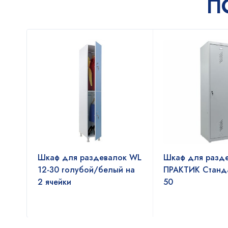
П
к
Шкаф для раздевалок WL
Шкаф для разд
ML
12-30 голубой/белый на
ПРАКТИК Станда
1-
2 ячейки
50