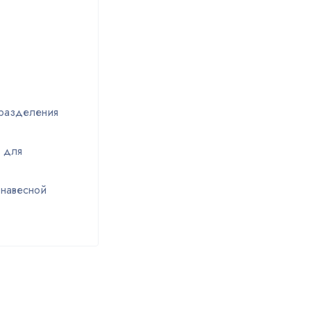
 разделения
а для
 навесной