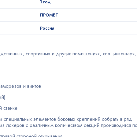
1 год
ПРОМЕТ
Россия
ственных, спортивных и других помещениях, хоз. инвентаря,
саморезов и винтов
ий)
й стенке
 и специальных элементов боковых креплений собрать в ряд
из локеров с различным количеством секций производится по
правой стороной открывания