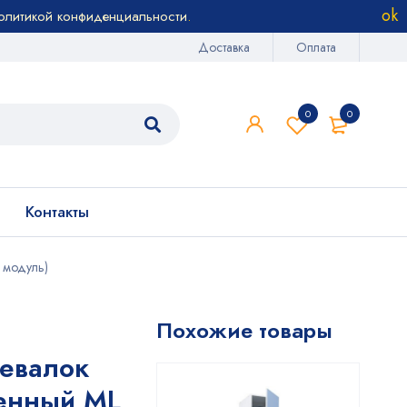
олитикой конфиденциальности
.
Доставка
Оплата
0
0
Контакты
 модуль)
Похожие товары
евалок
енный ML