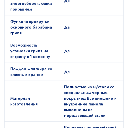
Да
энергосберегающим
покрытием
Функция прокрутки
основного барабана
Да
гриля
Возможность
установки гриля на
Да
витрину в 1 колонну
Поддон для жира со
Да
сливным краном
Полностью из н/стали со
специальным черным
Материал
покрытием Все внешние и
изготовления
внутренние панели
выполнены из
нержавеющей стали
Комплект шампуров(спиц)