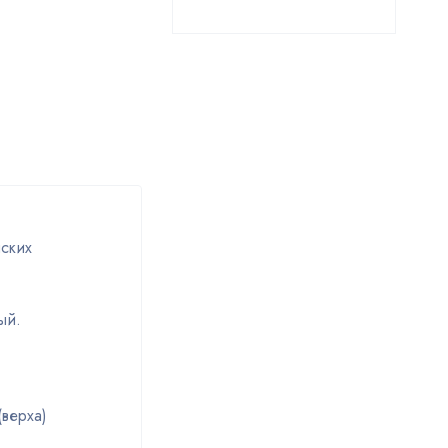
ских
ый.
(верха)