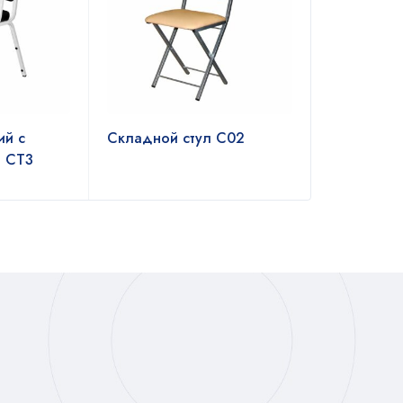
ий с
Складной стул С02
и СТ3