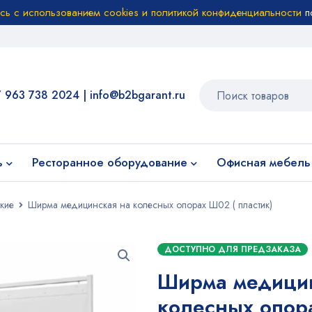
есь с использованием cookies и политикой конфиденциальности
п
7 963 738 2024
|
info@b2bgarant.ru
ь
Ресторанное оборудование
Офисная мебель
кие
Ширма медицинская на колесных опорах Ш02 ( пластик)
ДОСТУПНО ДЛЯ ПРЕДЗАКАЗА
Ширма медицин
колесных опор