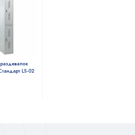
 раздевалок
Шкаф для раздевалок
Шкаф
тандарт LS-02
ПРАКТИК усиленный ML
ПРАК
01-30 (дополнительный
80D
модуль)