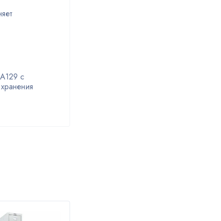
няет
 A129 с
 хранения