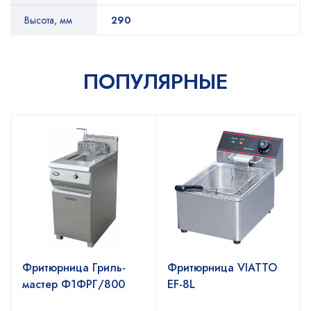
Высота, мм
290
ПОПУЛЯРНЫЕ
Фритюрница Гриль-
Фритюрница VIATTO
а
мастер Ф1ФРГ/800
EF-8L