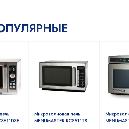
ОПУЛЯРНЫЕ
печь
Микроволновая печь
Микроволн
S511DSE
MENUMASTER RCS511TS
MENUMAST