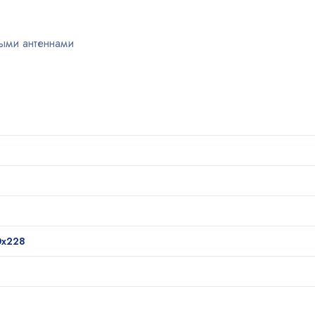
ными антеннами
0х228