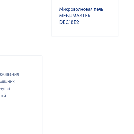
Микроволновая печь
MENUMASTER
DEC18E2
аживания
омашних
нут и
кой