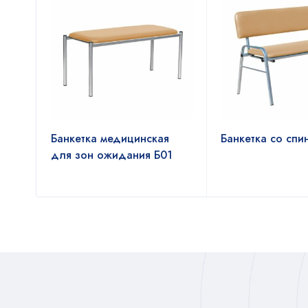
ния
Банкетка медицинская
Банкетка со спи
для зон ожидания Б01