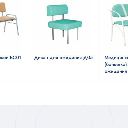
нкой БС01
Диван для ожидания Д05
Медицинс
(банкетка
ожидания