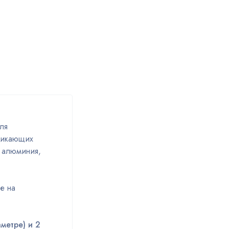
ля
зникающих
з алюминия,
е на
метре) и 2