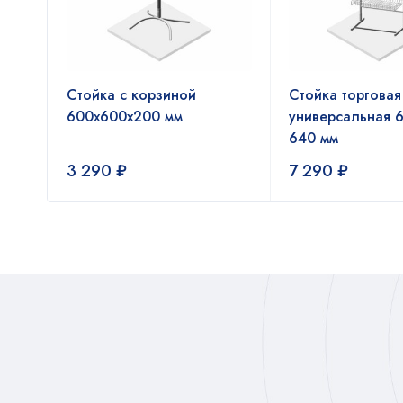
Стойка с корзиной
Стойка торговая
ин
600x600x200 мм
универсальная 6
640 мм
3 290
₽
7 290
₽