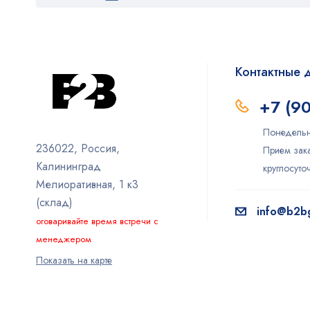
Контактные 
+7 (9
Понедельн
236022, Россия,
Прием зака
Калининград
круглосут
Мелиоративная, 1 к3
(склад)
info@b2bg
оговаривайте время встречи с
менеджером
Показать на карте