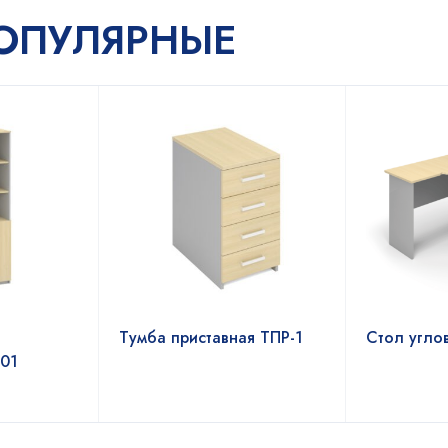
ОПУЛЯРНЫЕ
Тумба приставная ТПР-1
Стол угло
-01