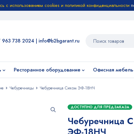
есь с использованием cookies и политикой конфиденциальности
п
7 963 738 2024
|
info@b2bgarant.ru
ь
Ресторанное оборудование
Офисная мебель
ие
Чебуречницы
Чебуречница Сиком ЭФ-18НЧ
ДОСТУПНО ДЛЯ ПРЕДЗАКАЗА
Чебуречница С
ЭФ-18НЧ