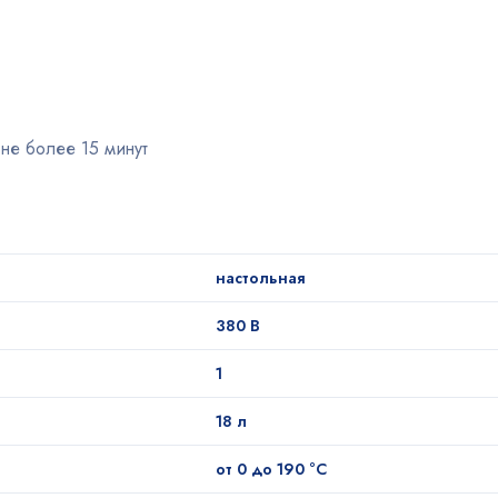
не более 15 минут
настольная
380 В
1
18 л
от 0 до 190 °С