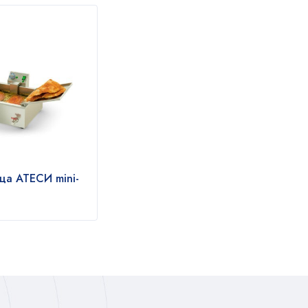
ца АТЕСИ mini-
Чебуречница Сиком
Чебу
ЭФ-12НЧ