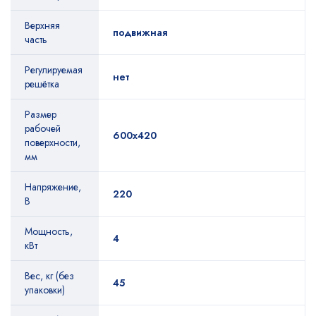
Верхняя
подвижная
часть
Регулируемая
нет
решётка
Размер
рабочей
600х420
поверхности,
мм
Напряжение,
220
В
Мощность,
4
кВт
Вес, кг (без
45
упаковки)